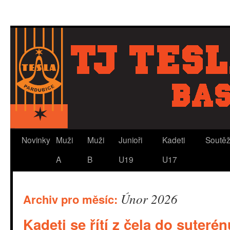
Novinky
Muži
Muži
Junioři
Kadeti
Soutě
A
B
U19
U17
Únor 2026
Archiv pro měsíc:
Kadeti se řítí z čela do suter