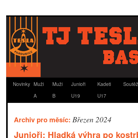
Novinky
Muži
Muži
Junioři
Kadeti
Soutě
A
B
U19
U17
Březen 2024
Archiv pro měsíc:
Junioři: Hladká výhra po kost