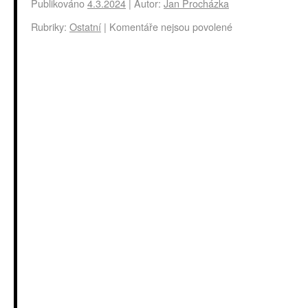
Publikováno
4.3.2024
|
Autor:
Jan Procházka
Rubriky:
Ostatní
|
Komentáře nejsou povolené