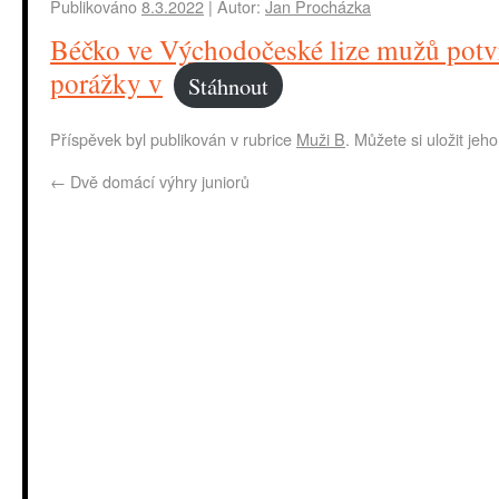
Publikováno
8.3.2022
|
Autor:
Jan Procházka
Béčko ve Východočeské lize mužů potvr
porážky v
Stáhnout
Příspěvek byl publikován v rubrice
Muži B
. Můžete si uložit jeh
←
Dvě domácí výhry juniorů