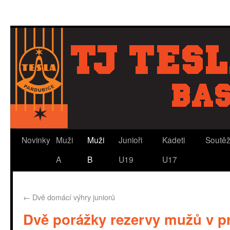
Novinky
Muži
Muži
Junioři
Kadeti
Soutě
A
B
U19
U17
←
Dvě domácí výhry juniorů
Dvě porážky rezervy mužů v p