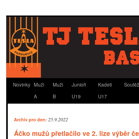
Novinky
Muži
Muži
Junioři
Kadeti
Soutě
A
B
U19
U17
25.9.2022
Archiv pro den:
Áčko mužů přetlačilo ve 2. lize výběr č