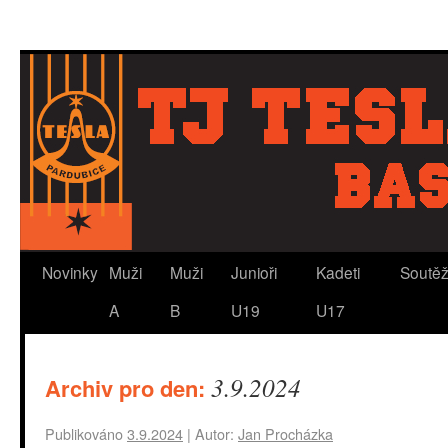
Novinky
Muži
Muži
Junioři
Kadeti
Soutě
A
B
U19
U17
3.9.2024
Archiv pro den:
Publikováno
3.9.2024
|
Autor:
Jan Procházka