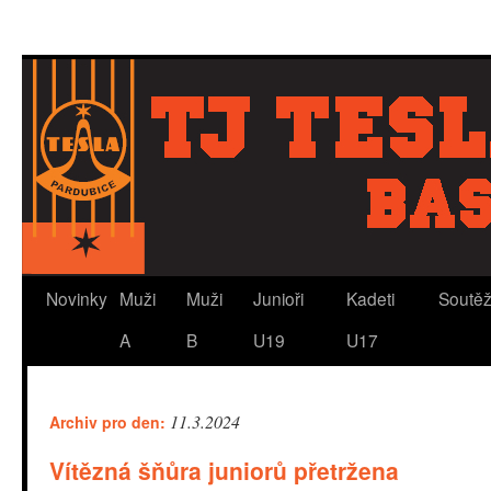
Novinky
Muži
Muži
Junioři
Kadeti
Soutě
A
B
U19
U17
11.3.2024
Archiv pro den:
Vítězná šňůra juniorů přetržena