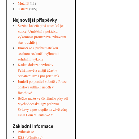
Muži B
(11)
Ostatní
(205)
Nejnovější příspěvky
Sezóna kadetů plná otazníků je u
konce. Umístění v pořádku,
výkonnost proměnlivá, zdravotní
stav truchlivý
Junioři se s problematickou
sezónou rozloučili výhrami i
solidními výkony
Kadeti dokázali vyhrát v
Pelhřimově a uhájit účast v
celostátní lize i pro příští rok
Junioři po poctivé sobotě v Praze
doslova odflákli neděli v
Benešově
Béčko mužů ve čtvrtfinále play off
Východočeské ligy přehrálo
Svitavy a postoupilo na závěrečný
Final Four v Trutnově !!!
Základní informace
Přihlásit se
RSS
(příspěvky)