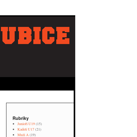
Rubriky
Junioři U19
(15)
Kadeti U17
(21)
Muži A
(19)