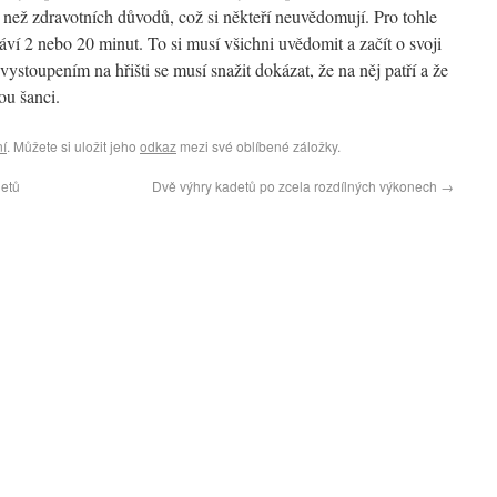
než zdravotních důvodů, což si někteří neuvědomují. Pro tohle
ráví 2 nebo 20 minut. To si musí všichni uvědomit a začít o svoji
ystoupením na hřišti se musí snažit dokázat, že na něj patří a že
ou šanci.
ní
. Můžete si uložit jeho
odkaz
mezi své oblíbené záložky.
detů
Dvě výhry kadetů po zcela rozdílných výkonech
→