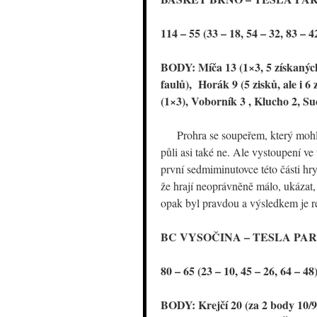
114 – 55 (33 – 18, 54 – 32, 83 – 4
BODY: Míča 13 (1×3, 5 získaných 
faulů), Horák 9 (5 zisků, ale i 6
(1×3), Voborník 3 , Klucho 2, Su
Prohra se soupeřem, který mohl b
půli asi také ne. Ale vystoupení ve 
první sedmiminutovce této části hry,
že hrají neoprávněně málo, ukázat,
opak byl pravdou a výsledkem je r
BC VYSOČINA – TESLA PA
80 – 65 (23 – 10, 45 – 26, 64 – 48
BODY: Krejčí 20 (za 2 body 10/9,