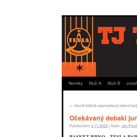
Novinky
Muži A
Muži B
Junio
←
Herně totálně nepovedený víkend ka
Očekávaný debakl jun
Publikováno
3.11.2025
|
Autor:
Jan Proc
BASKET BRNO – TESLA PA