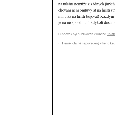
na utkání nemůže z žádných jiných 
chování není omluvy ať na hřišti st
minutáž na hřišti bojovat! Každým v
je na ně spolehnutí, kdykoli dostan
Příspěvek byl publikován v rubrice
Ostat
←
Herně totálně nepovedený víkend ka