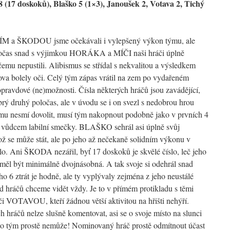
 8 (17 doskoků), Blaško 5 (1×3), Janoušek 2, Votava 2, Tichý
 a ŠKODOU jsme očekávali i vylepšený výkon týmu, ale
ločas snad s výjimkou HORÁKA a MÍČI naši hráči úplně
čemu nepustili. Alibismus se střídal s nekvalitou a výsledkem
lova bolely oči. Celý tým zápas vrátil na zem po vydařeném
opravdové (ne)možnosti. Čísla některých hráčů jsou zavádějící,
rý druhý poločas, ale v úvodu se i on svezl s nedobrou hrou
 týmu nesmí dovolit, musí tým nakopnout podobně jako v prvních 4
ýt vůdcem labilní smečky. BLAŠKO sehrál asi úplně svůj
ož se může stát, ale po jeho až nečekaně solidním výkonu v
alo. Ani ŠKODA nezářil, byť 17 doskoků je skvělé číslo, leč jeho
měl být minimálně dvojnásobná. A tak svoje si odehrál snad
6 ztrát je hodně, ale ty vyplývaly zejména z jeho neustálé
od hráčů chceme vidět vždy. Je to v přímém protikladu s těmi
VOTAVOU, kteří žádnou větší aktivitou na hřišti nehýří.
hráčů nelze slušně komentovat, asi se o svoje místo na slunci
jako tým prostě nemůže! Nominovaný hráč prostě odmítnout účast