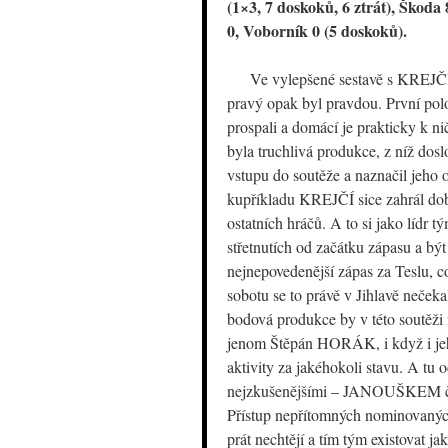
(1×3, 7 doskoků, 6 ztrát), Škoda
0, Voborník 0 (5 doskoků).
Ve vylepšené sestavě s KREJČÍM
pravý opak byl pravdou. První po
prospali a domácí je prakticky k ni
byla truchlivá produkce, z níž dos
vstupu do soutěže a naznačil jeho 
kupříkladu KREJČÍ sice zahrál dob
ostatních hráčů. A to si jako lídr
střetnutích od začátku zápasu a b
nejnepovedenější zápas za Teslu, c
sobotu se to právě v Jihlavě neček
bodová produkce by v této soutěži 
jenom Štěpán HORÁK, i když i jeho 
aktivity za jakéhokoli stavu. A tu 
nejzkušenějšími – JANOUŠKEM či 
Přístup nepřítomných nominovaných 
prát nechtějí a tím tým existovat 