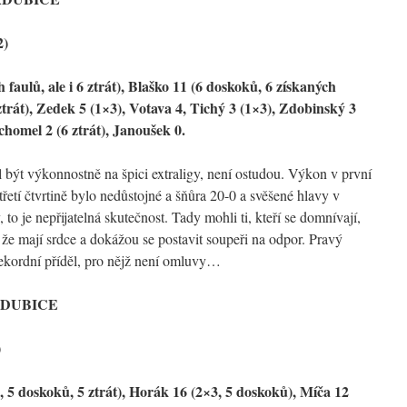
2)
faulů, ale i 6 ztrát), Blaško 11 (6 doskoků, 6 získaných
 ztrát), Zedek 5 (1×3), Votava 4, Tichý 3 (1×3), Zdobinský 3
chomel 2 (6 ztrát), Janoušek 0.
ýt výkonnostně na špici extraligy, není ostudou. Výkon v první
třetí čtvrtině bylo nedůstojné a šňůra 20-0 a svěšené hlavy v
 to je nepřijatelná skutečnost. Tady mohli ti, kteří se domnívají,
 že mají srdce a dokážou se postavit soupeři na odpor. Pravý
ekordní příděl, pro nějž není omluvy…
RDUBICE
)
 5 doskoků, 5 ztrát), Horák 16 (2×3, 5 doskoků), Míča 12