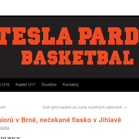
ři U19
Kadeti U17
Soutěže
Kontakty
detů
Dvě výhry kadetů po zcela rozdílných výkonech
→
iorů v Brně, nečekané fiasko v Jihlavě
házka
RDUBICE