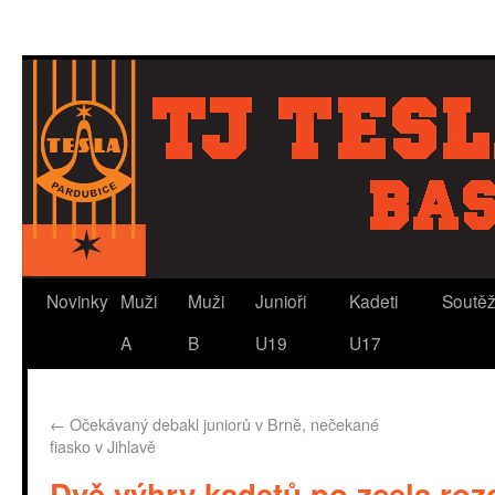
Novinky
Muži
Muži
Junioři
Kadeti
Soutě
A
B
U19
U17
←
Očekávaný debakl juniorů v Brně, nečekané
fiasko v Jihlavě
Dvě výhry kadetů po zcela roz