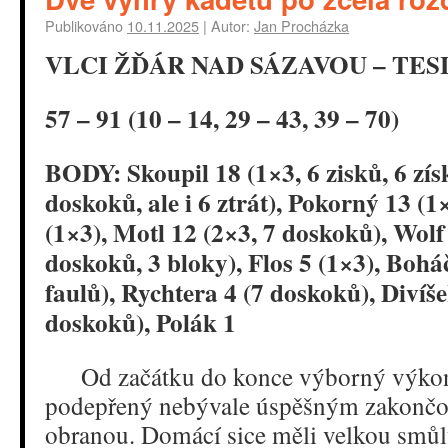
Publikováno
10.11.2025
|
Autor:
Jan Procházka
VLCI ŽĎÁR NAD SÁZAVOU – TE
57 – 91 (10 – 14, 29 – 43, 39 – 70)
BODY: Skoupil 18 (1×3, 6 zisků, 6 zí
doskoků, ale i 6 ztrát), Pokorný 13 (1
(1×3), Motl 12 (2×3, 7 doskoků), Wolf
doskoků, 3 bloky), Flos 5 (1×3), Bohá
faulů), Rychtera 4 (7 doskoků), Divíše
doskoků), Polák 1
Od začátku do konce výborný výkon
podepřený nebývale úspěšným zakončo
obranou. Domácí sice měli velkou smů