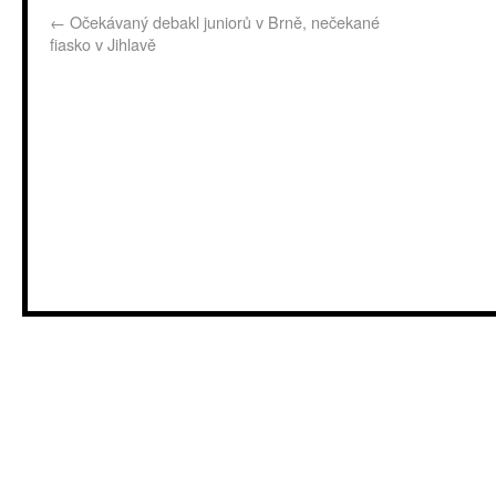
←
Očekávaný debakl juniorů v Brně, nečekané
fiasko v Jihlavě