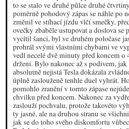
to se stalo ve druhé půlce druhé čtvrti
poměrně pohodový zápas se náhle po n
změnil ve stíhací jízdu vlčí smečky, pře
ovečky zbaběle ustupovat a doslova se 
vycítil šanci, byl ve druhém poločase jas
prohrál svými vlastními chybami ve vyp
vedl necelé dvě minuty před koncem o 
držení. Bylo nakonec až s podivem, jak
absolutně nejistá Tesla dokázala zvládn
úplně zaslouženě tenhle duel vyhrát. Ho
pomohlo zranění v tomto zápase nejúd
chvilku před koncem. Nakonec za vydře
zaslouží pochvalu, protože takovéto výh
ty jasné, ale na druhou stranu se všichni
jak se do toho svého diskomfortu vůbec