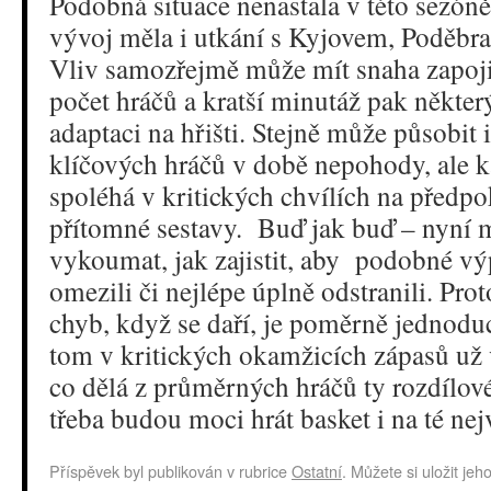
Podobná situace nenastala v této sezó
vývoj měla i utkání s Kyjovem, Poděbra
Vliv samozřejmě může mít snaha zapoj
počet hráčů a kratší minutáž pak někte
adaptaci na hřišti. Stejně může působit i 
klíčových hráčů v době nepohody, ale k
spoléhá v kritických chvílích na předpo
přítomné sestavy. Buď jak buď – nyní m
vykoumat, jak zajistit, aby podobné v
omezili či nejlépe úplně odstranili. Prot
chyb, když se daří, je poměrně jednodu
tom v kritických okamžicích zápasů už 
co dělá z průměrných hráčů ty rozdílové
třeba budou moci hrát basket i na té nej
Příspěvek byl publikován v rubrice
Ostatní
. Můžete si uložit jeh