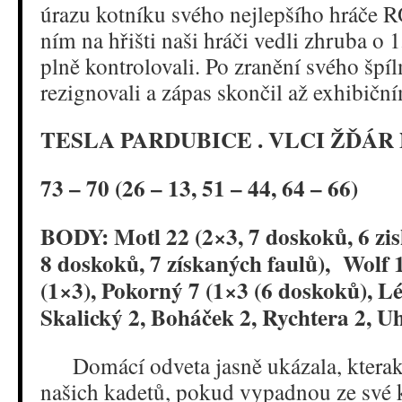
úrazu kotníku svého nejlepšího hráče
ním na hřišti naši hráči vedli zhruba o 1
plně kontrolovali. Po zranění svého špí
rezignovali a zápas skončil až exhibičn
TESLA PARDUBICE . VLCI ŽĎÁR
73 – 70 (26 – 13, 51 – 44, 64 – 66)
BODY: Motl 22 (2×3, 7 doskoků, 6 zis
8 doskoků, 7 získaných faulů), Wolf 1
(1×3), Pokorný 7 (1×3 (6 doskoků), Léd
Skalický 2, Boháček 2, Rychtera 2, Uh
Domácí odveta jasně ukázala, kterak 
našich kadetů, pokud vypadnou ze své 