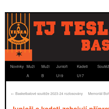
Novinky
Muži
Muži
Junioři
Kadeti
Soutě
A
B
U19
U17
←
Basketbalové soutěže 2023-24 rozlosovány
Memoriál Boh
Junioři a kadeti zahajují přípr