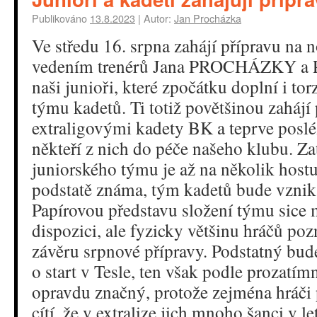
Publikováno
13.8.2023
|
Autor:
Jan Procházka
Ve středu 16. srpna zahájí přípravu na
vedením trenérů Jana PROCHÁZKY a
naši junioři, které zpočátku doplní i to
týmu kadetů. Ti totiž povětšinou zahájí
extraligovými kadety BK a teprve posl
někteří z nich do péče našeho klubu. Z
juniorského týmu je až na několik host
podstatě známa, tým kadetů bude vznik
Papírovou představu složení týmu sic
dispozici, ale fyzicky většinu hráčů p
závěru srpnové přípravy. Podstatný bud
o start v Tesle, ten však podle prozatím
opravdu značný, protože zejména hráči
cítí, že v extralize jich mnoho šanci v l